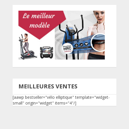
MEILLEURES VENTES
[aawp bestseller="vélo elliptique" template="widget-
small" origin="widget" items="4"/]